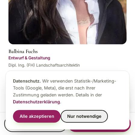
Balbina Fuchs
Entwurf & Gestaltung
Dipl. Ing. (FH) Landschaftsarchitektin
In der Bayerischen Architektenkammer eingetragen.
Datenschutz.
Wir verwenden Statistik-/Marketing-
Verantwortet den Entwurf – Raumaufteilung,
Tools (Google, Meta), die erst nach Ihrer
Proportion, Pflanzkonzept.
Zustimmung geladen werden. Details in der
Datenschutzerklärung
.
Alle akzeptieren
Nur notwendige
Anrufen
Beratung