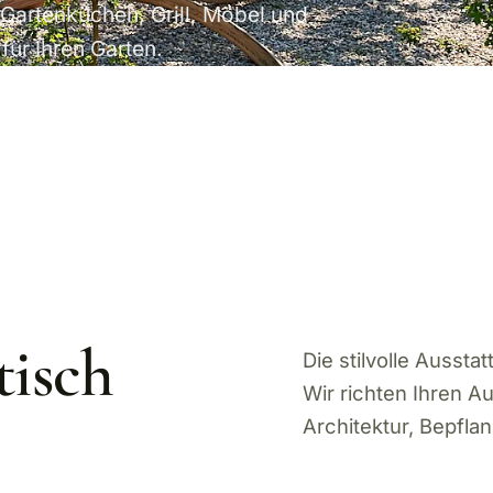
artenküchen, Grill, Möbel und
für Ihren Garten.
tisch
Die stilvolle Aussta
Wir richten Ihren A
Architektur, Bepfla