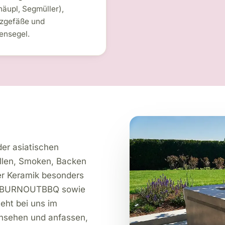
äupl, Segmüller),
nzgefäße und
ensegel.
der asiatischen
illen, Smoken, Backen
r Keramik besonders
nd BURNOUTBBQ sowie
eht bei uns im
ansehen und anfassen,