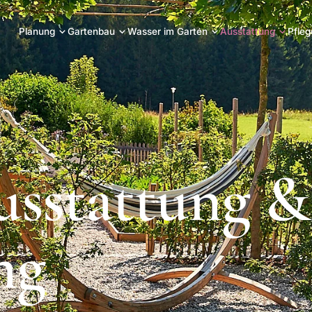
Planung
Gartenbau
Wasser im Garten
Ausstattung
Pfleg
sstattung &
ng